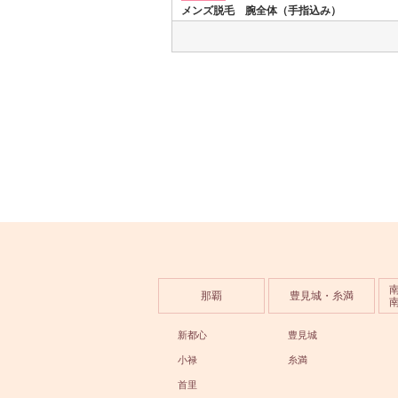
メンズ脱毛 腕全体（手指込み）
那覇
豊見城・糸満
新都心
豊見城
小禄
糸満
首里