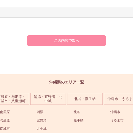
この内容で次へ
沖縄県のエリア一覧
南風原・与那原・
浦添・宜野湾・北
北谷・嘉手納
沖縄市・うるま
南城市・八重瀬町
中城
南風原
浦添
北谷
沖縄市
与那原
宜野湾
嘉手納
うるま市
南城市
北中城