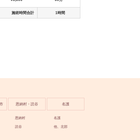
施術時間合計
1時間
市
恩納村・読谷
名護
恩納村
名護
読谷
他、北部