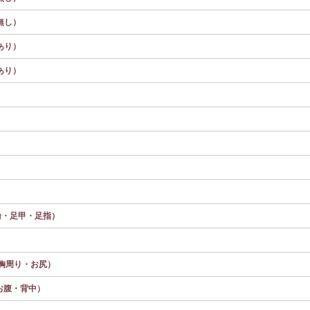
無し）
あり）
あり）
輪・足甲・足指）
）
胸周り・お尻）
お腹・背中）