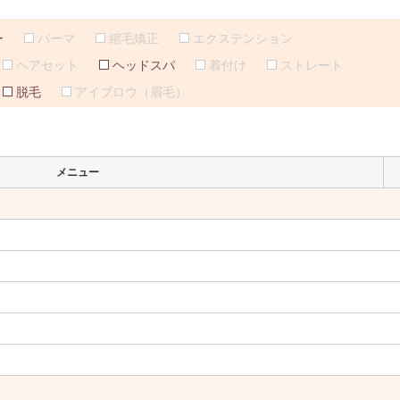
ー
パーマ
縮毛矯正
エクステンション
ヘアセット
ヘッドスパ
着付け
ストレート
脱毛
アイブロウ（眉毛）
メニュー