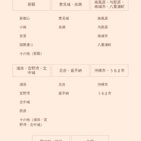
南風原・与那原・
那覇
豊見城・糸満
南城市・八重瀬町
新都心
豊見城
南風原
小禄
糸満
与那原
首里
南城市
国際通り
八重瀬町
その他（那覇）
浦添・宜野湾・北
北谷・嘉手納
沖縄市・うるま市
中城
浦添
北谷
沖縄市
宜野湾
嘉手納
うるま市
北中城
西原
その他（浦添・宜
野湾・北中城）