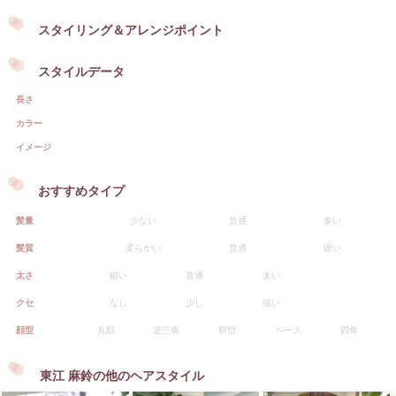
スタイリング＆アレンジポイント
スタイルデータ
長さ
カラー
イメージ
おすすめタイプ
髪量
少ない
普通
多い
髪質
柔らかい
普通
硬い
太さ
細い
普通
太い
クセ
なし
少し
強い
顔型
丸顔
逆三角
卵型
ベース
四角
東江 麻鈴の他のヘアスタイル