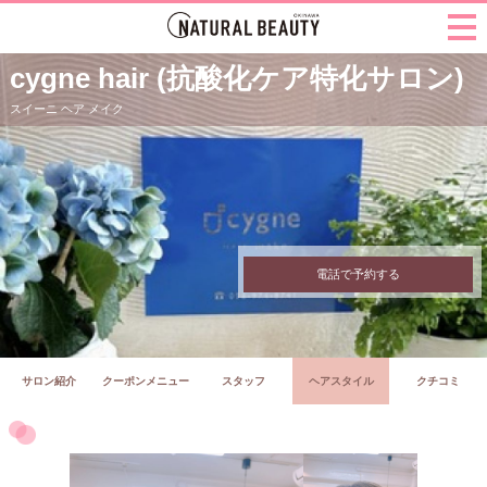
cygne hair (抗酸化ケア特化サロン)
スイーニ ヘア メイク
電話で予約する
サロン紹介
クーポンメニュー
スタッフ
ヘアスタイル
クチコミ