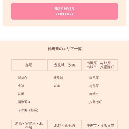
電話で予約する
0988514821
沖縄県のエリア一覧
南風原・与那原・
那覇
豊見城・糸満
南城市・八重瀬町
新都心
豊見城
南風原
小禄
糸満
与那原
首里
南城市
国際通り
八重瀬町
その他（那覇）
浦添・宜野湾・北
北谷・嘉手納
沖縄市・うるま市
中城