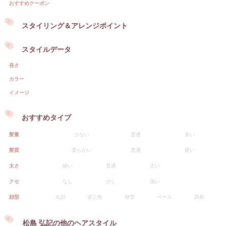
おすすめクーポン
スタイリング＆アレンジポイント
スタイルデータ
長さ
カラー
イメージ
おすすめタイプ
髪量
少ない
普通
多い
髪質
柔らかい
普通
硬い
太さ
細い
普通
太い
クセ
なし
少し
強い
顔型
丸顔
逆三角
卵型
ベース
四角
松島 弘記の他のヘアスタイル