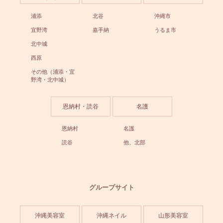
浦添
北谷
沖縄市
宜野湾
嘉手納
うるま市
北中城
西原
その他（浦添・宜
野湾・北中城）
恩納村・読谷
名護
恩納村
名護
読谷
他、北部
グループサイト
沖縄美容室
沖縄ネイル
山形美容室