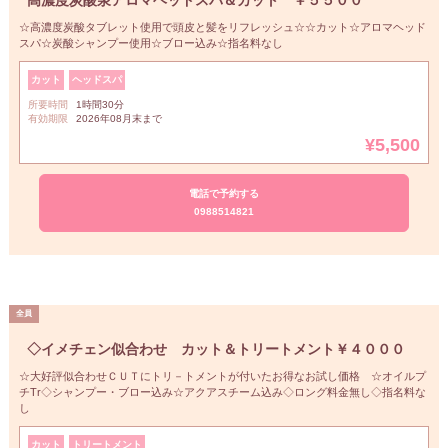
高濃度炭酸泉アロマヘッドスパ＆カット ￥５５００
☆高濃度炭酸タブレット使用で頭皮と髪をリフレッシュ☆☆カット☆アロマヘッド
スパ☆炭酸シャンプー使用☆ブロー込み☆指名料なし
カット
ヘッドスパ
所要時間
1時間30分
有効期限
2026年08月末まで
¥5,500
電話で予約する
0988514821
◇イメチェン似合わせ カット＆トリートメント￥４０００
☆大好評似合わせＣＵＴにトリ－トメントが付いたお得なお試し価格 ☆オイルプ
チTr◇シャンプー・ブロー込み☆アクアスチーム込み◇ロング料金無し◇指名料な
し
カット
トリートメント