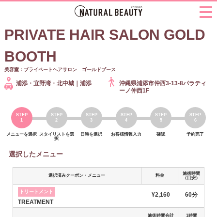
PRIVATE HAIR SALON GOLD
BOOTH
美容室：プライベートヘアサロン ゴールドブース
浦添・宜野湾・北中城｜浦添
沖縄県浦添市仲西3-13-8パラティ
ーノ仲西1F
メニューを選択
スタイリストを選
日時を選択
お客様情報入力
確認
予約完了
択
選択したメニュー
施術時間
選択済みクーポン・メニュー
料金
（目安）
トリートメント
¥2,160
60分
TREATMENT
施術時間合計
1時間