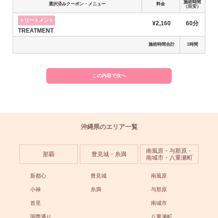
施術時間
選択済みクーポン・メニュー
料金
（目安）
トリートメント
¥2,160
60分
TREATMENT
施術時間合計
1時間
この内容で次へ
沖縄県のエリア一覧
南風原・与那原・
那覇
豊見城・糸満
南城市・八重瀬町
新都心
豊見城
南風原
小禄
糸満
与那原
首里
南城市
国際通り
八重瀬町