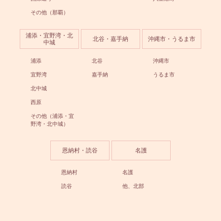
その他（那覇）
浦添・宜野湾・北
北谷・嘉手納
沖縄市・うるま市
中城
浦添
北谷
沖縄市
宜野湾
嘉手納
うるま市
北中城
西原
その他（浦添・宜
野湾・北中城）
恩納村・読谷
名護
恩納村
名護
読谷
他、北部