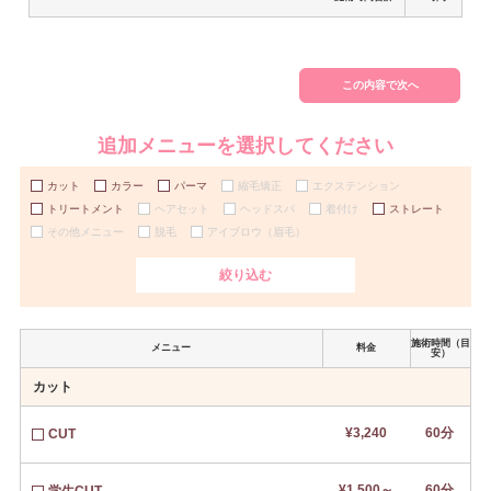
この内容で次へ
追加メニューを選択してください
カット
カラー
パーマ
縮毛矯正
エクステンション
トリートメント
ヘアセット
ヘッドスパ
着付け
ストレート
その他メニュー
脱毛
アイブロウ（眉毛）
絞り込む
施術時間（目
メニュー
料金
安）
カット
¥3,240
60分
CUT
¥1,500～
60分