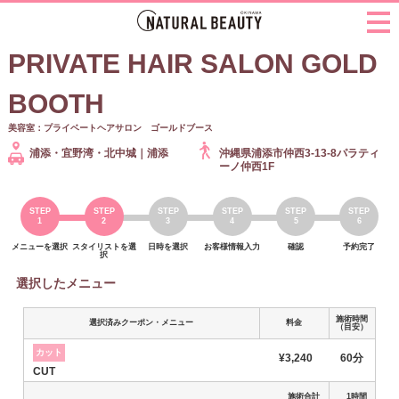
PRIVATE HAIR SALON GOLD
BOOTH
美容室：プライベートヘアサロン ゴールドブース
浦添・宜野湾・北中城｜浦添
沖縄県浦添市仲西3-13-8パラティ
ーノ仲西1F
メニューを選択
スタイリストを選
日時を選択
お客様情報入力
確認
予約完了
択
選択したメニュー
施術時間
選択済みクーポン・メニュー
料金
（目安）
カット
¥3,240
60分
CUT
施術合計
1時間