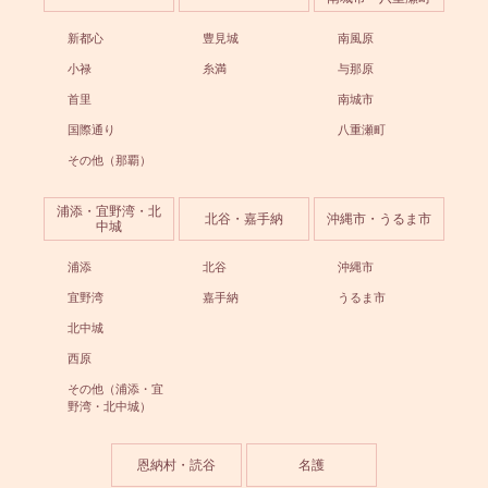
新都心
豊見城
南風原
小禄
糸満
与那原
首里
南城市
国際通り
八重瀬町
その他（那覇）
浦添・宜野湾・北
北谷・嘉手納
沖縄市・うるま市
中城
浦添
北谷
沖縄市
宜野湾
嘉手納
うるま市
北中城
西原
その他（浦添・宜
野湾・北中城）
恩納村・読谷
名護