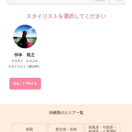
スタイリストを選択してください
仲本 裕之
ナカモト ヒロユキ
スタイリスト（歴24年）
指名して予約する
沖縄県のエリア一覧
南風原・与那原・
那覇
豊見城・糸満
南城市・八重瀬町