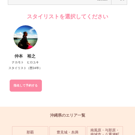
スタイリストを選択してください
仲本 裕之
ナカモト ヒロユキ
スタイリスト（歴24年）
指名して予約する
沖縄県のエリア一覧
南風原・与那原・
那覇
豊見城・糸満
南城市・八重瀬町