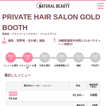
PRIVATE HAIR SALON GOLD
BOOTH
美容室：プライベートヘアサロン ゴールドブース
浦添・宜野湾・北中城｜浦添
沖縄県浦添市仲西3-13-8パラティ
ーノ仲西1F
メニューを選択
スタイリストを選
日時を選択
お客様情報入力
確認
予約完了
択
選択したメニュー
施術時間
選択済みクーポン・メニュー
料金
（目安）
パーマ
¥5,300～
2時間
PEAM
施術合計
2時間