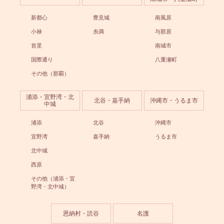
新都心
豊見城
南風原
小禄
糸満
与那原
首里
南城市
国際通り
八重瀬町
その他（那覇）
浦添・宜野湾・北
北谷・嘉手納
沖縄市・うるま市
中城
浦添
北谷
沖縄市
宜野湾
嘉手納
うるま市
北中城
西原
その他（浦添・宜
野湾・北中城）
恩納村・読谷
名護