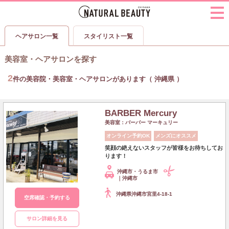
ヘアサロン一覧
スタイリスト一覧
美容室・ヘアサロンを探す
2
件の美容院・美容室・ヘアサロンがあります（ 沖縄県 ）
BARBER Mercury
美容室：バーバー マーキュリー
オンライン予約OK
メンズにオススメ
笑顔の絶えないスタッフが皆様をお待ちしてお
ります！
沖縄市・うるま市
｜沖縄市
沖縄県沖縄市宮里4-18-1
空席確認・予約する
サロン詳細を見る