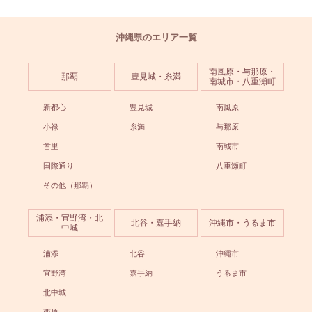
沖縄県のエリア一覧
南風原・与那原・
那覇
豊見城・糸満
南城市・八重瀬町
新都心
豊見城
南風原
小禄
糸満
与那原
首里
南城市
国際通り
八重瀬町
その他（那覇）
浦添・宜野湾・北
北谷・嘉手納
沖縄市・うるま市
中城
浦添
北谷
沖縄市
宜野湾
嘉手納
うるま市
北中城
西原