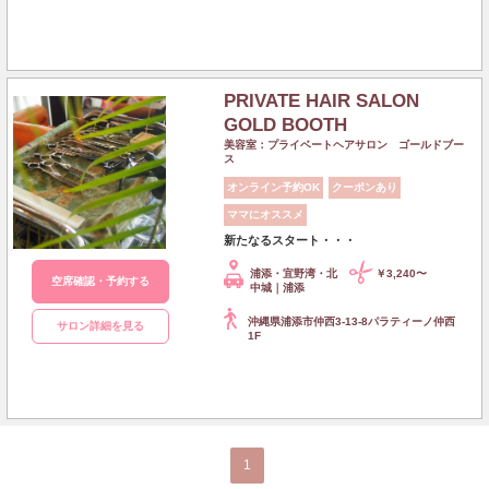
PRIVATE HAIR SALON
GOLD BOOTH
美容室：プライベートヘアサロン ゴールドブー
ス
オンライン予約OK
クーポンあり
ママにオススメ
新たなるスタート・・・
浦添・宜野湾・北
￥3,240〜
空席確認・予約する
中城｜浦添
沖縄県浦添市仲西3-13-8パラティーノ仲西
サロン詳細を見る
1F
1