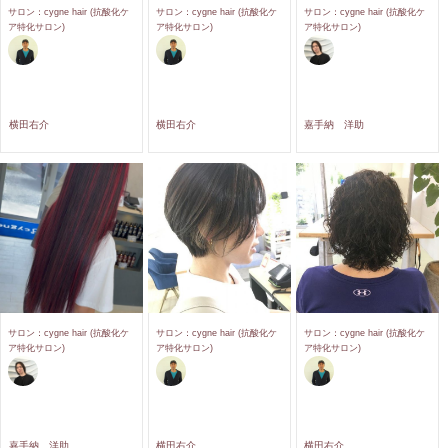
サロン：cygne hair (抗酸化ケ
サロン：cygne hair (抗酸化ケ
サロン：cygne hair (抗酸化ケ
ア特化サロン)
ア特化サロン)
ア特化サロン)
横田右介
横田右介
嘉手納　洋助
サロン：cygne hair (抗酸化ケ
サロン：cygne hair (抗酸化ケ
サロン：cygne hair (抗酸化ケ
ア特化サロン)
ア特化サロン)
ア特化サロン)
嘉手納　洋助
横田右介
横田右介