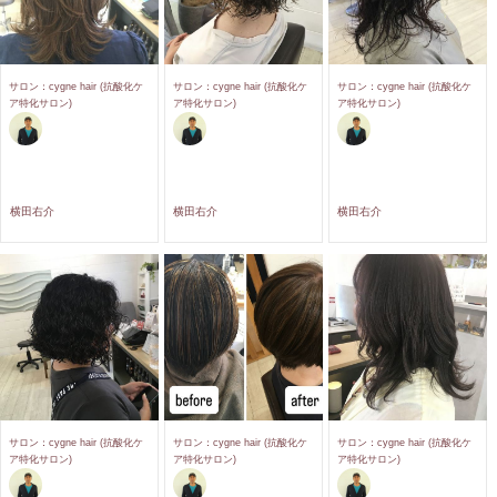
サロン：cygne hair (抗酸化ケ
サロン：cygne hair (抗酸化ケ
サロン：cygne hair (抗酸化ケ
ア特化サロン)
ア特化サロン)
ア特化サロン)
横田右介
横田右介
横田右介
サロン：cygne hair (抗酸化ケ
サロン：cygne hair (抗酸化ケ
サロン：cygne hair (抗酸化ケ
ア特化サロン)
ア特化サロン)
ア特化サロン)