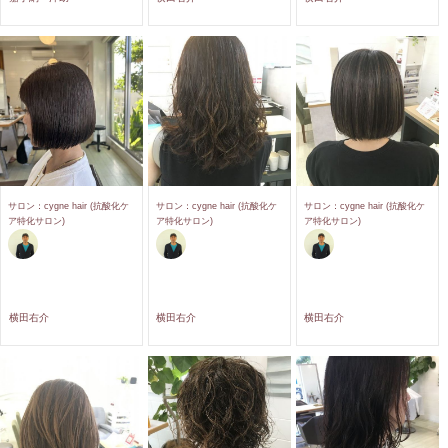
サロン：cygne hair (抗酸化ケ
サロン：cygne hair (抗酸化ケ
サロン：cygne hair (抗酸化ケ
ア特化サロン)
ア特化サロン)
ア特化サロン)
横田右介
横田右介
横田右介