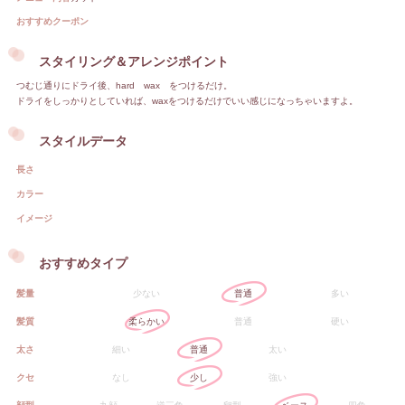
おすすめクーポン
スタイリング＆アレンジポイント
つむじ通りにドライ後、hard wax をつけるだけ。
ドライをしっかりとしていれば、waxをつけるだけでいい感じになっちゃいますよ。
スタイルデータ
長さ
カラー
イメージ
おすすめタイプ
髪量
少ない
普通
多い
髪質
柔らかい
普通
硬い
太さ
細い
普通
太い
クセ
なし
少し
強い