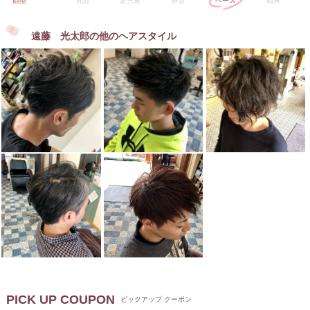
顔型
丸顔
逆三角
卵型
ベース
四角
遠藤 光太郎の他のヘアスタイル
PICK UP COUPON
ピックアップ クーポン