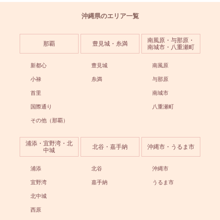
沖縄県のエリア一覧
南風原・与那原・
那覇
豊見城・糸満
南城市・八重瀬町
新都心
豊見城
南風原
小禄
糸満
与那原
首里
南城市
国際通り
八重瀬町
その他（那覇）
浦添・宜野湾・北
北谷・嘉手納
沖縄市・うるま市
中城
浦添
北谷
沖縄市
宜野湾
嘉手納
うるま市
北中城
西原