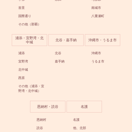
首里
南城市
国際通り
八重瀬町
その他（那覇）
浦添・宜野湾・北
北谷・嘉手納
沖縄市・うるま市
中城
浦添
北谷
沖縄市
宜野湾
嘉手納
うるま市
北中城
西原
その他（浦添・宜
野湾・北中城）
恩納村・読谷
名護
恩納村
名護
読谷
他、北部