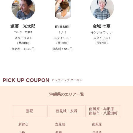
遠藤 光太郎
minami
金城 七夏
ｴﾝﾄﾞｳ ｺｳﾀﾛｳ
ミナミ
キンジョウ ナナ
スタイリスト
スタイリスト
スタイリスト
（歴30年）
（歴26年）
（歴16年）
指名料：1,100円
指名料：550円
PICK UP COUPON
ピックアップ クーポン
沖縄県のエリア一覧
南風原・与那原・
那覇
豊見城・糸満
南城市・八重瀬町
新都心
豊見城
南風原
小禄
糸満
与那原