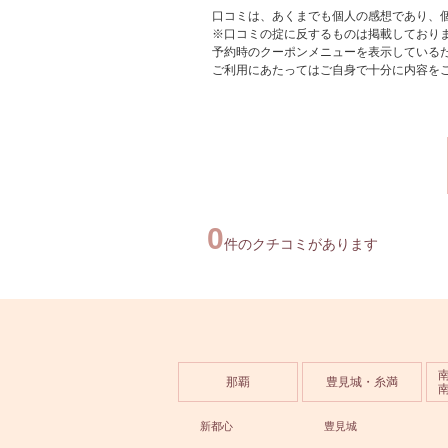
口コミは、あくまでも個人の感想であり、
※口コミの掟に反するものは掲載しており
予約時のクーポンメニューを表示している
ご利用にあたってはご自身で十分に内容を
0
件のクチコミがあります
那覇
豊見城・糸満
新都心
豊見城