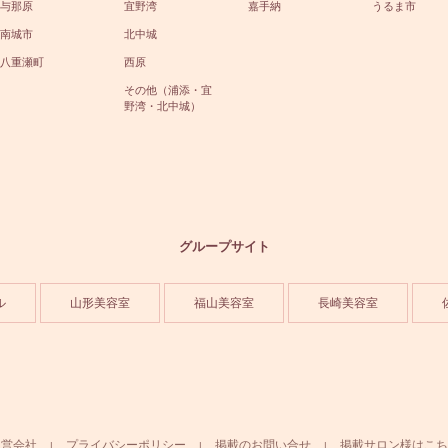
与那原
宜野湾
嘉手納
うるま市
南城市
北中城
八重瀬町
西原
その他（浦添・宜
野湾・北中城）
グループサイト
ル
山形美容室
福山美容室
長崎美容室
運営会社
プライバシーポリシー
掲載のお問い合せ
掲載サロン様はこち