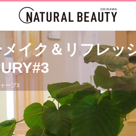
ーメイク＆リフレッ
URY#3
ャープ3