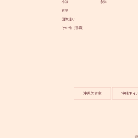
小禄
糸満
首里
国際通り
その他（那覇）
沖縄美容室
沖縄ネイ