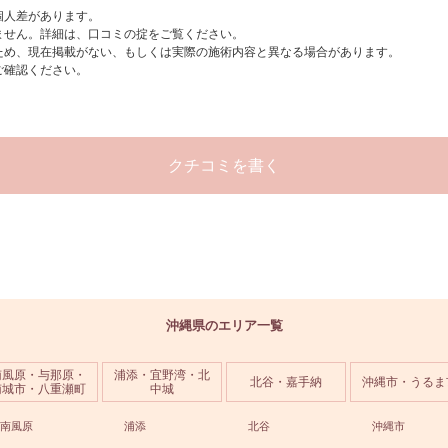
個人差があります。
ません。詳細は、口コミの掟をご覧ください。
ため、現在掲載がない、もしくは実際の施術内容と異なる場合があります。
ご確認ください。
クチコミを書く
沖縄県のエリア一覧
南風原・与那原・
浦添・宜野湾・北
北谷・嘉手納
沖縄市・うるま
南城市・八重瀬町
中城
南風原
浦添
北谷
沖縄市