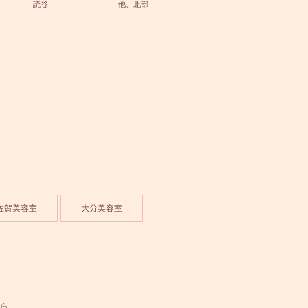
読谷
他、北部
佐賀美容室
大分美容室
ら