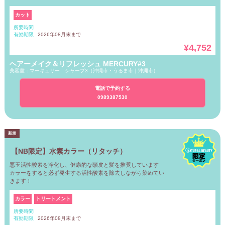
カット
所要時間
有効期限
2026年08月末まで
¥4,752
ヘアーメイク＆リフレッシュ MERCURY#3
美容室：マーキュリー シャープ3（
沖縄市・うるま市｜沖縄市
）
電話で予約する
0989387530
【NB限定】水素カラー（リタッチ）
悪玉活性酸素を浄化し、健康的な頭皮と髪を推奨しています
カラーをすると必ず発生する活性酸素を除去しながら染めてい
きます！
カラー
トリートメント
所要時間
有効期限
2026年08月末まで