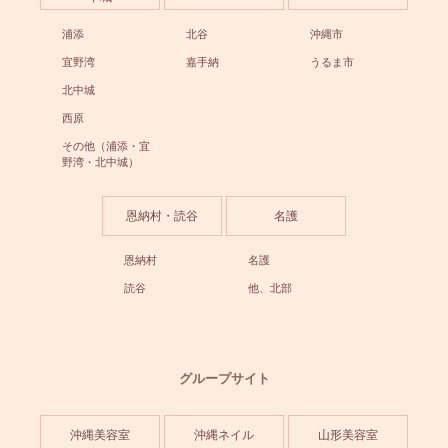
浦添
北谷
沖縄市
宜野湾
嘉手納
うるま市
北中城
西原
その他（浦添・宜
野湾・北中城）
恩納村・読谷
名護
恩納村
名護
読谷
他、北部
グループサイト
沖縄美容室
沖縄ネイル
山形美容室