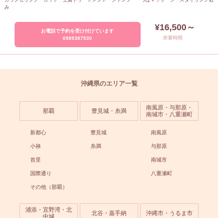
み
¥16,500～
お電話で予約を受け付けています
所要時間
0989387530
沖縄県のエリア一覧
南風原・与那原・
那覇
豊見城・糸満
南城市・八重瀬町
新都心
豊見城
南風原
小禄
糸満
与那原
首里
南城市
国際通り
八重瀬町
その他（那覇）
浦添・宜野湾・北
北谷・嘉手納
沖縄市・うるま市
中城