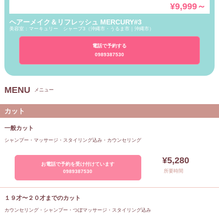
¥9,999～
ヘアーメイク＆リフレッシュ MERCURY#3
美容室：マーキュリー シャープ3（
沖縄市・うるま市｜沖縄市
）
電話で予約する
0989387530
MENU
メニュー
カット
一般カット
シャンプー・マッサージ・スタイリング込み・カウンセリング
¥5,280
お電話で予約を受け付けています
所要時間
0989387530
１９才〜２０才までのカット
カウンセリング・シャンプー・つぼマッサージ・スタイリング込み