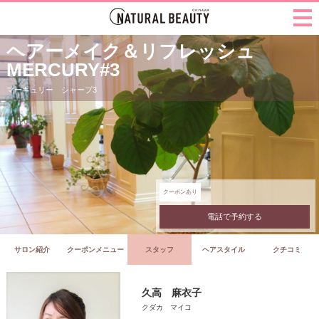
ヘアーメイク＆リフレッシュ
MERCURY#3
マーキュリー シャープ3
クーポンあり
電話で予約する
サロン紹介
クーポンメニュー
スタッフ
ヘアスタイル
クチコミ
久高 麻衣子
クダカ マイコ